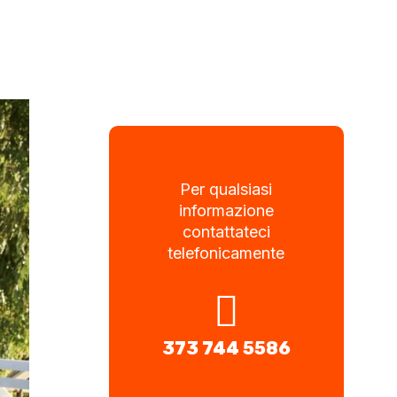
Per qualsiasi
informazione
contattateci
telefonicamente
373 744 5586