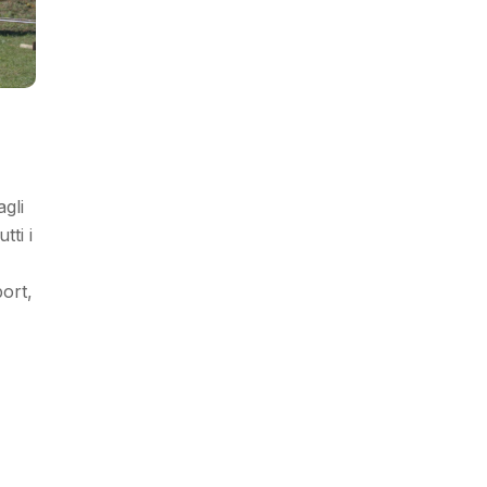
agli
tti i
ort,