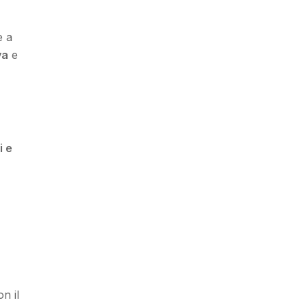
e a
va
e
i e
n il