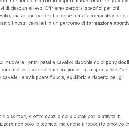
mpre condotte da
istruttori esperti e qualificati
, in grado di
vi di ciascun allievo. Offriamo percorsi specifici per chi
vallo, ma anche per chi ha ambizioni più competitive: grazi
mo i nostri cavalieri in un percorso di
formazione sporti
i muovere i primi passi a cavallo: disponiamo di
pony docil
al mondo dell’equitazione in modo giocoso e responsabile. Con
cavalieri a sviluppare fiducia, equilibrio e rispetto per gli
 e sentieri, e offre spazi ampi e curati per le attività in
izzare non solo la tecnica, ma anche il rapporto emotivo co