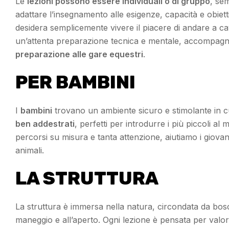
Le
lezioni possono essere individuali o di gruppo
, se
adattare l’insegnamento alle esigenze, capacità e obietti
desidera semplicemente vivere il piacere di andare a ca
un’attenta preparazione tecnica e mentale, accompagnia
preparazione alle gare equestri
.
PER BAMBINI
I
bambini
trovano un ambiente sicuro e stimolante in cu
ben addestrati
, perfetti per introdurre i più piccoli 
percorsi su misura e tanta attenzione, aiutiamo i giovani 
animali.
LA STRUTTURA
La struttura è immersa nella natura, circondata da boschi
maneggio e all’aperto. Ogni lezione è pensata per valor