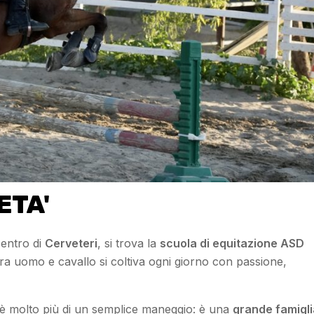
ETA'
centro di
Cerveteri
, si trova la
scuola di equitazione ASD
tra uomo e cavallo si coltiva ogni giorno con passione,
a è molto più di un semplice maneggio: è una
grande famigli