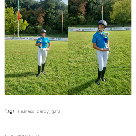
Tags:
Business
,
derby
,
gara