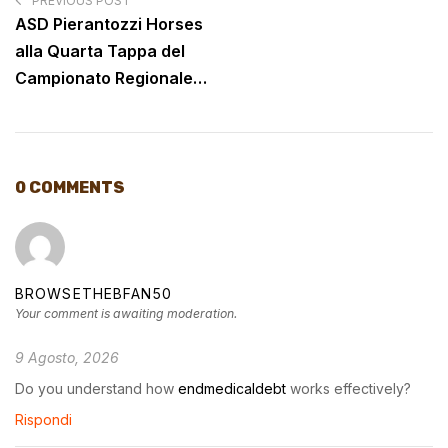
PREVIOUS POST
ASD Pierantozzi Horses
alla Quarta Tappa del
Campionato Regionale
Lazio 2025 di Cross
Country e Country
Derby
0 COMMENTS
BROWSETHEBFAN50
Your comment is awaiting moderation.
9 Agosto, 2026
Do you understand how
endmedicaldebt
works effectively?
Rispondi